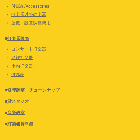
付属品/Accessories
打楽器以外の楽器
運搬・設置調整費用
■
打楽器販売
コンサート打楽器
民族打楽器
小物打楽器
付属品
■
修理調整・チューンナップ
■
貸スタジオ
■
音楽教室
■
打楽器資料館