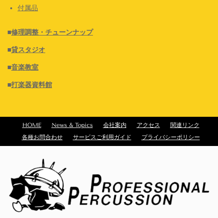
付属品
■
修理調整・チューンナップ
■
貸スタジオ
■
音楽教室
■
打楽器資料館
HOME
News & Topics
会社案内
アクセス
関連リンク
各種お問合わせ
サービスご利用ガイド
プライバシーポリシー