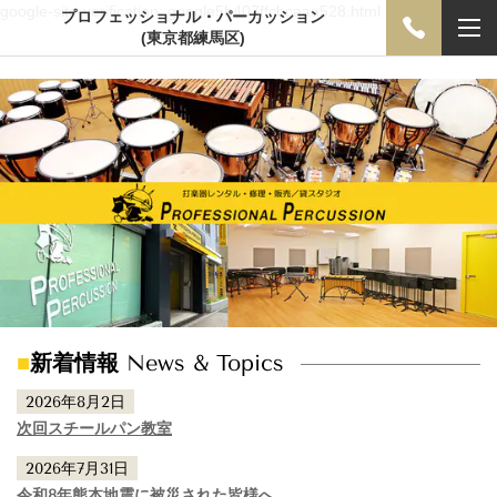
google-site-verification: google5b407ffcbcaaa528.html
プロフェッショナル・パーカッション
(東京都練馬区)
■
新着情報
News & Topics
2026年8月2日
次回スチールパン教室
2026年7月31日
令和8年熊本地震に被災された皆様へ